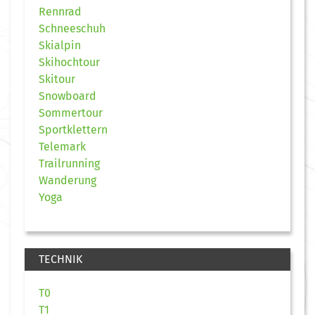
Rennrad
Schneeschuh
Skialpin
Skihochtour
Skitour
Snowboard
Sommertour
Sportklettern
Telemark
Trailrunning
Wanderung
Yoga
TECHNIK
T0
T1