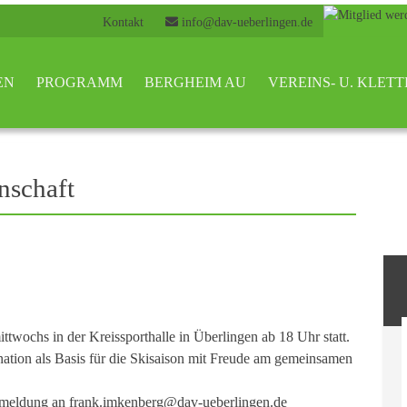
Kontakt
info@dav-ueberlingen.de
EN
PROGRAMM
BERGHEIM AU
VEREINS- U. KLE
nschaft
ittwochs in der Kreissporthalle in Überlingen ab 18 Uhr statt.
ation als Basis für die Skisaison mit Freude am gemeinsamen
anmeldung an frank.imkenberg@dav-ueberlingen.de