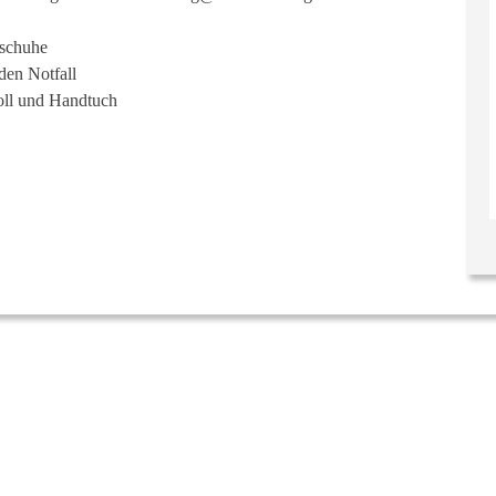
nschuhe
den Notfall
roll und Handtuch