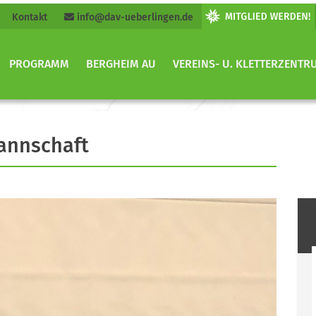
Kontakt
info@dav-ueberlingen.de
PROGRAMM
BERGHEIM AU
VEREINS- U. KLETTERZENTR
annschaft