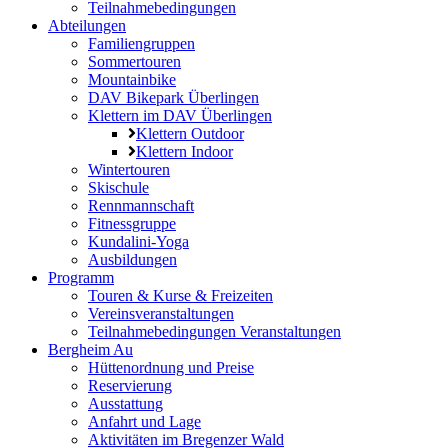
Teilnahmebedingungen
Abteilungen
Familiengruppen
Sommertouren
Mountainbike
DAV Bikepark Überlingen
Klettern im DAV Überlingen
Klettern Outdoor
Klettern Indoor
Wintertouren
Skischule
Rennmannschaft
Fitnessgruppe
Kundalini-Yoga
Ausbildungen
Programm
Touren & Kurse & Freizeiten
Vereinsveranstaltungen
Teilnahmebedingungen Veranstaltungen
Bergheim Au
Hüttenordnung und Preise
Reservierung
Ausstattung
Anfahrt und Lage
Aktivitäten im Bregenzer Wald