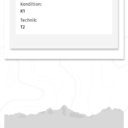
Kondition:
K1
Technik:
T2