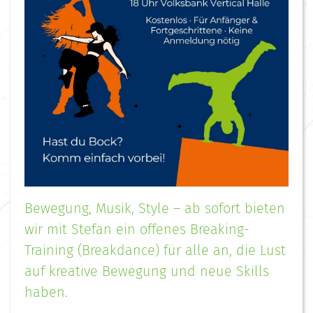
Bewegung, Musik, Style – ab sofort bieten
wir mit Stefan ein offenes Breaking-
Training (Breakdance) für alle an, die Lust
auf kreative Bewegung und neue Skills
haben.