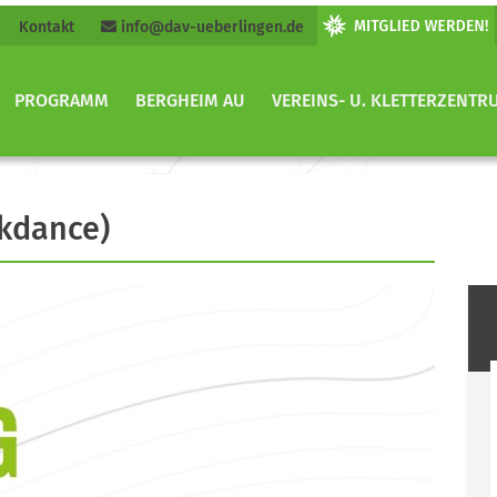
Kontakt
info@dav-ueberlingen.de
PROGRAMM
BERGHEIM AU
VEREINS- U. KLETTERZENTR
akdance)