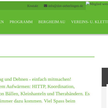
Kontakt
info@dav-ueberlingen.de
EN
PROGRAMM
BERGHEIM AU
VEREINS- U. KLE
ng und Dehnen - einfach mitmachen!
dem Aufwärmen: HITTP, Koordination,
von Bällen, Kleinhanteln und Therabändern. Es
nn immer dazu kommen. Viel Spass beim