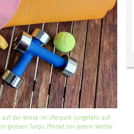
n auf der Wiese im Uferpark (ungefähr auf
n grossen Tarps. (findet bei jedem Wetter