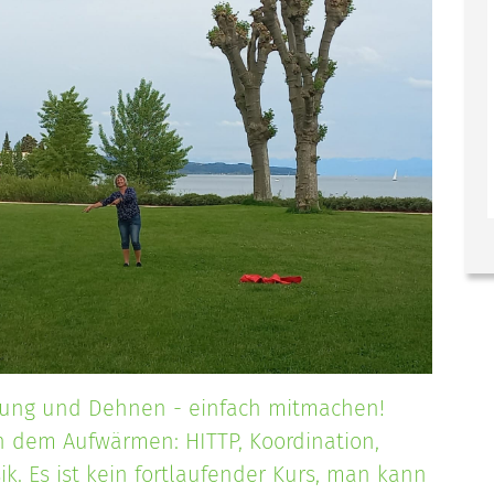
gung und Dehnen - einfach mitmachen!
h dem Aufwärmen: HITTP, Koordination,
k. Es ist kein fortlaufender Kurs, man kann