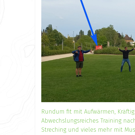
Rundum fit mit Aufwärmen, Kräfti
Abwechslungsreiches Training nac
Streching und vieles mehr mit Musi