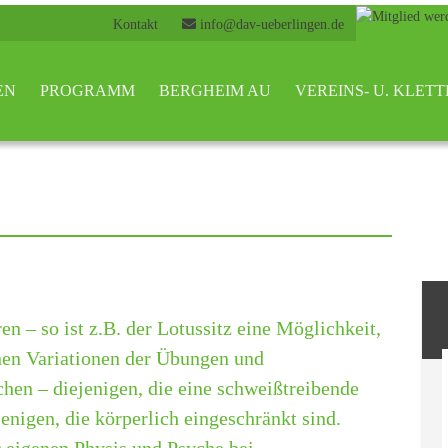
Kontakt
info@dav-ueberlingen.de
EN
PROGRAMM
BERGHEIM AU
VEREINS- U. KLE
n – so ist z.B. der Lotussitz eine Möglichkeit,
hen Variationen der Übungen und
en – diejenigen, die eine schweißtreibende
nigen, die körperlich eingeschränkt sind.
 eigenen Physis und Psyche bei.