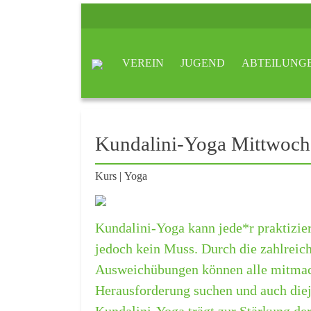
VEREIN
JUGEND
ABTEILUNG
Kundalini-Yoga Mittwoch
Kurs
|
Yoga
Kundalini-Yoga kann jede*r praktiziere
jedoch kein Muss. Durch die zahlreic
Ausweichübungen können alle mitmach
Herausforderung suchen und auch dieje
Kundalini-Yoga trägt zur Stärkung der