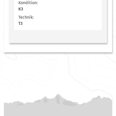
Kondition:
K3
Technik:
T3