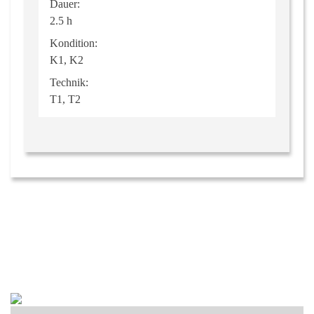
Dauer:
2.5 h
Kondition:
K1, K2
Technik:
T1, T2