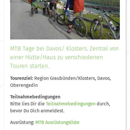
MTB Tage bei Davos/ Klosters. Zentral von
einer Hütte/Haus zu verschiedenen
Touren starten.
Tourenziel:
Region Graubünden/Klosters, Davos,
Oberengadin
Teilnahmebedingungen
Bitte lies Dir die
Teilnahmebedingungen
durch,
bevor Du Dich anmeldest.
Ausrüstung:
MTB Ausrüstungsliste