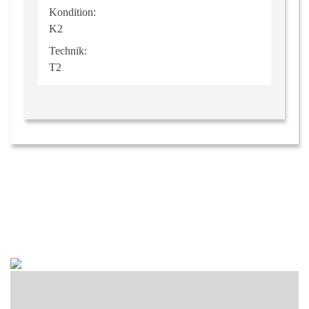
Kondition:
K2
Technik:
T2