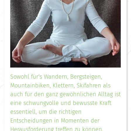
Sowohl für‘s Wandern, Bergsteigen,
Mountainbiken, Klettern, Skifahren als
auch für den ganz gewöhnlichen Alltag ist
eine schwungvolle und bewusste Kraft
essentiell, um die richtigen
Entscheidungen in Momenten der
Herausforderung treffen zu können.