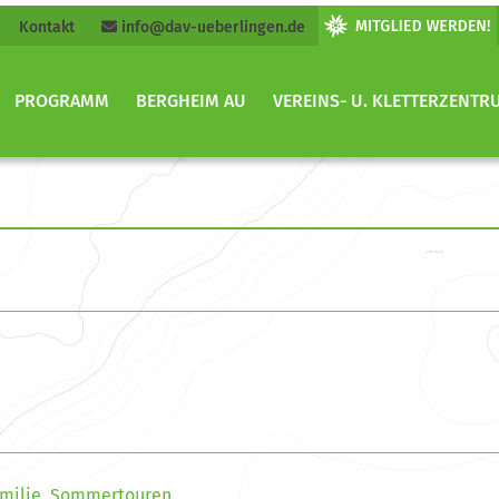
Kontakt
info@dav-ueberlingen.de
PROGRAMM
BERGHEIM AU
VEREINS- U. KLETTERZENTR
milie
,
Sommertouren