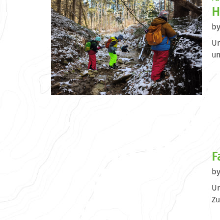
H
b
Un
un
F
b
Un
Zu