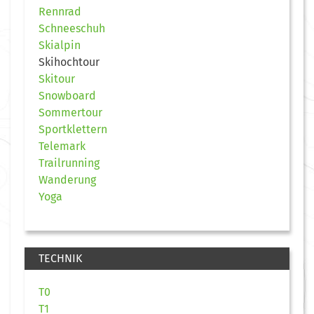
Rennrad
Schneeschuh
Skialpin
Skihochtour
Skitour
Snowboard
Sommertour
Sportklettern
Telemark
Trailrunning
Wanderung
Yoga
TECHNIK
T0
T1