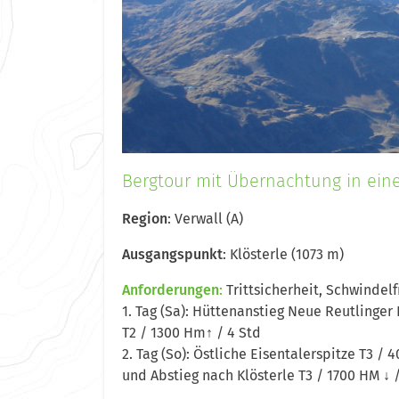
Bergtour mit Übernachtung in eine
Region
: Verwall (A)
Ausgangspunkt
: Klösterle (1073 m)
Anforderungen
:
Trittsicherheit, Schwindel
1. Tag (Sa): Hüttenanstieg Neue Reutlinger
T2 / 1300 Hm↑ / 4 Std
2. Tag (So): Östliche Eisentalerspitze T3 / 
und Abstieg nach Klösterle T3 / 1700 HM ↓ /