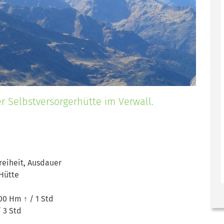
r Selbstversorgerhütte im Verwall.
freiheit, Ausdauer
 Hütte
400 Hm ↑ / 1 Std
 3 Std