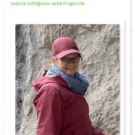
valerie.zoth@dav-ueberlingen.de