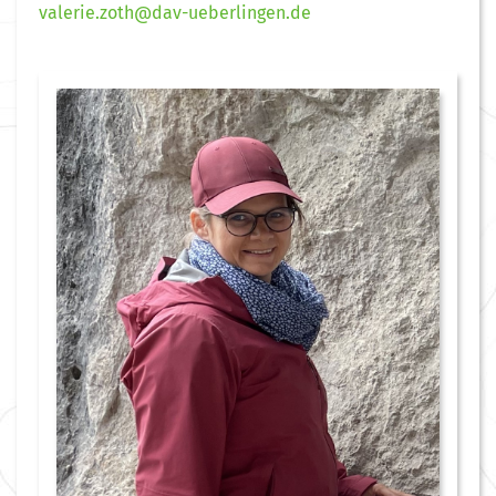
valerie.zoth@dav-ueberlingen.de