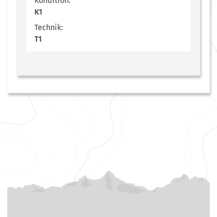
Kondition:
K1
Technik:
T1