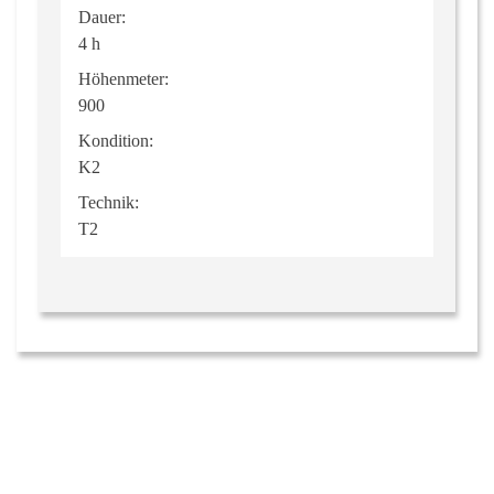
Dauer:
4 h
Höhenmeter:
900
Kondition:
K2
Technik:
T2