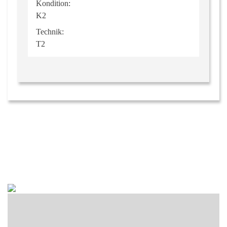
Kondition:
K2
Technik:
T2