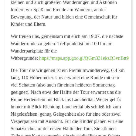
kleinen und auch größeren Wanderungen und Aktionen
fördern wir Spaß und Freude am Wandern, an der
Bewegung, der Natur und bilden eine Gemeinschaft für
Kinder und Eltern.
Wir freuen uns, gemeinsam mit euch am 19.07. die nächste
Wanderrunde zu gehen. Treffpunkt ist um 10 Uhr am
Wanderparkplatz für die
Witbergrunde:
https://maps.app.goo.gl/QGm331ekzQ3vnBtt9
Die Tour die wir gehen ist ein Premiumwanderweg, 6,4 km
lang, 110 Höhenmeter. Uns erwartet eine Runde mit sehr
viel Schatten (also auch für einen heißeren Sommertag
geeignet). Nach etwa der Hälfte der Tour erwartet uns die
Ruine Hertenstein mit Blick ins Laucherttal. Weiter geht´s
immer mit Blick Richtung Laucherttal bis schließlich zum
Nägelesfelsen, genug Gelegenheit also für eine oder zwei
Vesperpausen mit Aussicht. Für die Kinder planen wir eine
Schatzsuche auf der ersten Hälfte der Tour. Sie können
Teile einer Karte sammeln, die sie schließlich zum Schatz