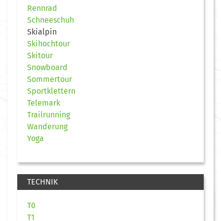
Rennrad
Schneeschuh
Skialpin
Skihochtour
Skitour
Snowboard
Sommertour
Sportklettern
Telemark
Trailrunning
Wanderung
Yoga
TECHNIK
T0
T1