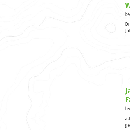
W
b
Di
Ja
J
F
b
Zu
ge