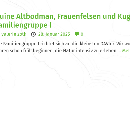
uine Altbodman, Frauenfelsen und Ku
amiliengruppe I
y
valerie zoth
28. Januar 2025
0
e Familiengruppe I richtet sich an die kleinsten DAVler. Wir w
hren schon früh beginnen, die Natur intensiv zu erleben....
Meh