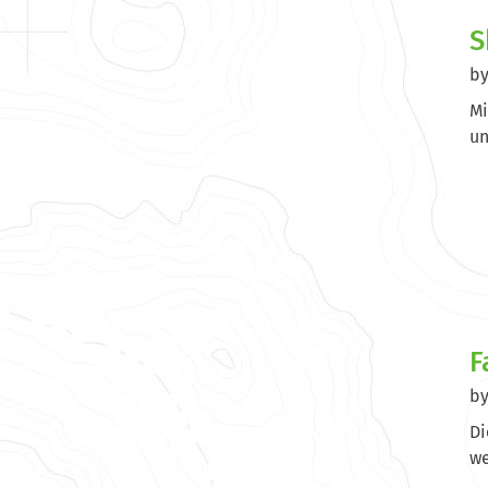
S
b
Mi
un
F
b
Di
we