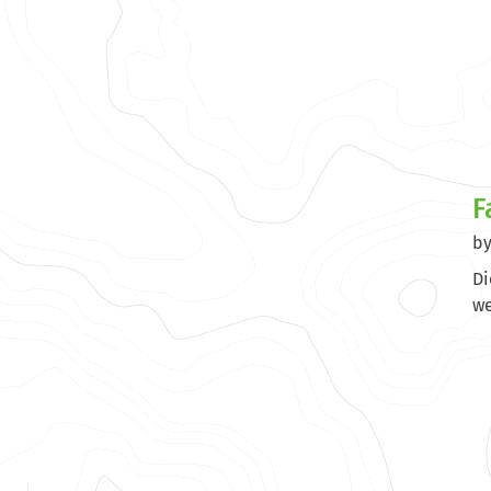
F
b
Di
we