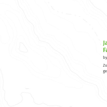
J
F
b
Zu
ge