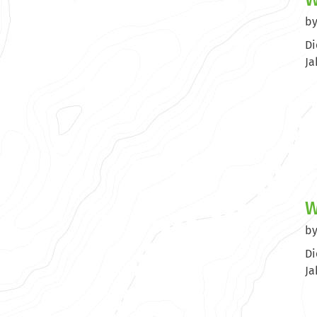
b
Di
Ja
W
b
Di
Ja