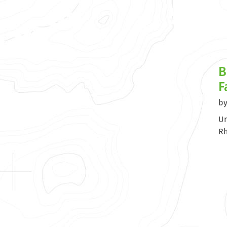
B
F
b
Un
Rh