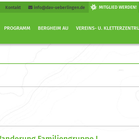
Kontakt
info@dav-ueberlingen.de
PROGRAMM
BERGHEIM AU
VEREINS- U. KLETTERZENTR
anderung Familiengruppe I