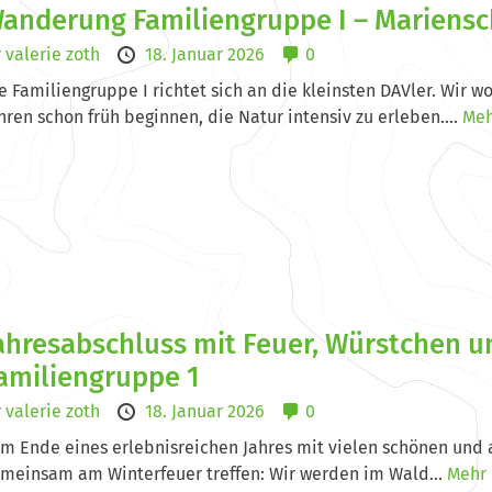
anderung Familiengruppe I – Mariensc
y
valerie zoth
18. Januar 2026
0
e Familiengruppe I richtet sich an die kleinsten DAVler. Wir w
hren schon früh beginnen, die Natur intensiv zu erleben....
Meh
ahresabschluss mit Feuer, Würstchen u
amiliengruppe 1
y
valerie zoth
18. Januar 2026
0
m Ende eines erlebnisreichen Jahres mit vielen schönen und 
meinsam am Winterfeuer treffen: Wir werden im Wald...
Mehr 