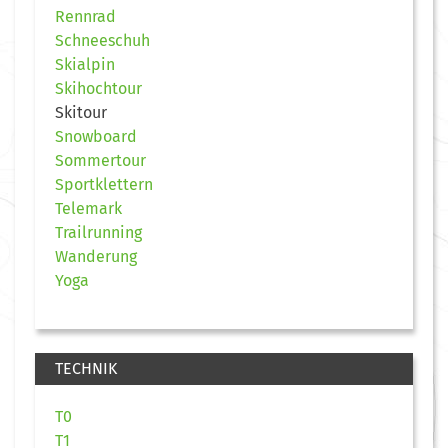
Rennrad
Schneeschuh
Skialpin
Skihochtour
Skitour
Snowboard
Sommertour
Sportklettern
Telemark
Trailrunning
Wanderung
Yoga
TECHNIK
T0
T1