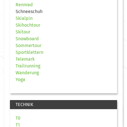
Rennrad
Schneeschuh
Skialpin
Skihochtour
Skitour
Snowboard
Sommertour
Sportklettern
Telemark
Trailrunning
Wanderung
Yoga
TECHNIK
T0
T1