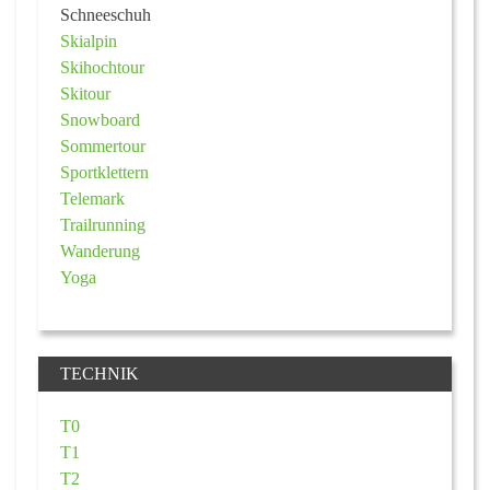
Schneeschuh
Skialpin
Skihochtour
Skitour
Snowboard
Sommertour
Sportklettern
Telemark
Trailrunning
Wanderung
Yoga
TECHNIK
T0
T1
T2