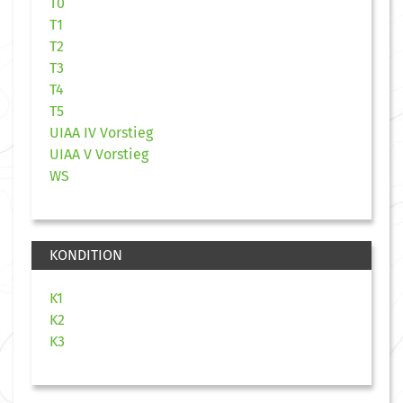
T0
T1
T2
T3
T4
T5
UIAA IV Vorstieg
UIAA V Vorstieg
WS
KONDITION
K1
K2
K3