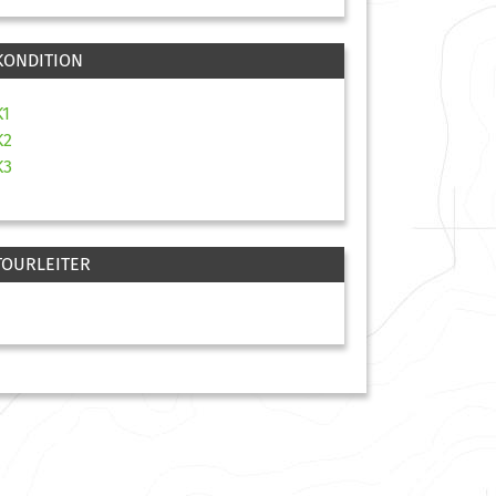
KONDITION
K1
K2
K3
TOURLEITER