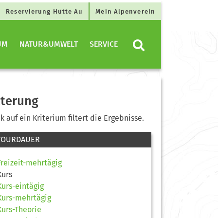
Reservierung Hütte Au
Mein Alpenverein
UM
NATUR&UMWELT
SERVICE
lterung
ck auf ein Kriterium filtert die Ergebnisse.
TOURDAUER
Freizeit-mehrtägig
Kurs
Kurs-eintägig
Kurs-mehrtägig
Kurs-Theorie