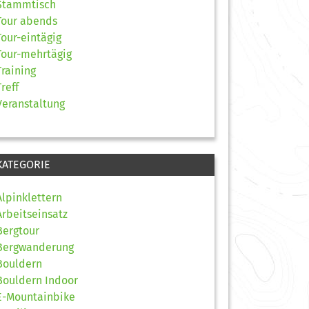
Stammtisch
Tour abends
Tour-eintägig
Tour-mehrtägig
Training
Treff
Veranstaltung
KATEGORIE
Alpinklettern
Arbeitseinsatz
Bergtour
Bergwanderung
Bouldern
Bouldern Indoor
E-Mountainbike