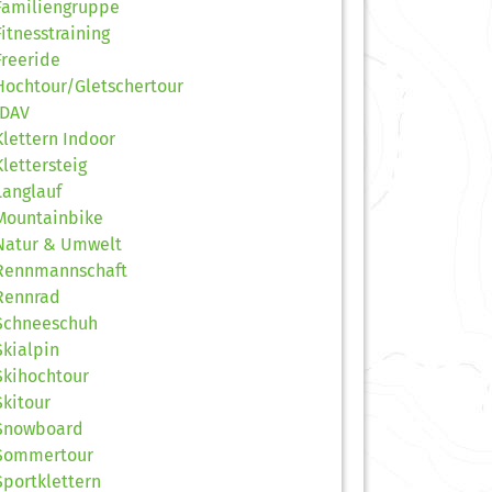
Familiengruppe
Fitnesstraining
Freeride
Hochtour/Gletschertour
JDAV
Klettern Indoor
Klettersteig
Langlauf
Mountainbike
Natur & Umwelt
Rennmannschaft
Rennrad
Schneeschuh
Skialpin
Skihochtour
Skitour
Snowboard
Sommertour
Sportklettern