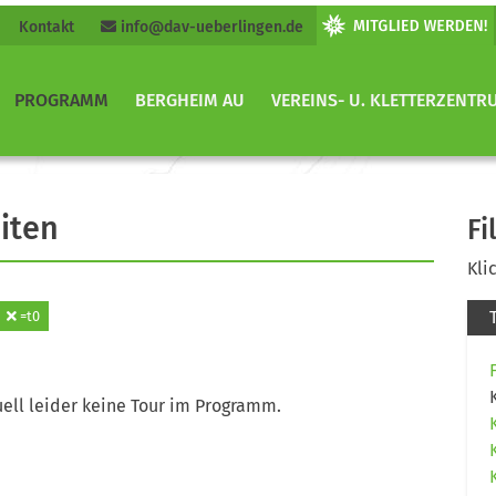
Kontakt
info@dav-ueberlingen.de
PROGRAMM
BERGHEIM AU
VEREINS- U. KLETTERZENTR
iten
Fi
Kli
=t0
ell leider keine Tour im Programm.