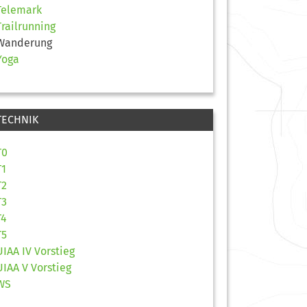
Telemark
Trailrunning
Wanderung
Yoga
TECHNIK
T0
T1
T2
T3
T4
T5
UIAA IV Vorstieg
UIAA V Vorstieg
WS