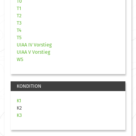
T0
T1
T2
T3
T4
T5
UIAA IV Vorstieg
UIAA V Vorstieg
WS
KONDITION
K1
K2
K3