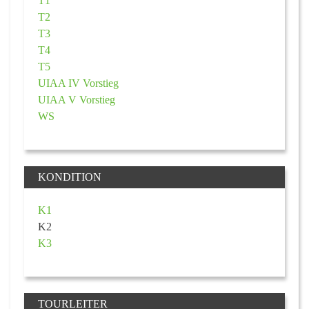
T1
T2
T3
T4
T5
UIAA IV Vorstieg
UIAA V Vorstieg
WS
KONDITION
K1
K2
K3
TOURLEITER