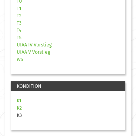
T0
T1
T2
T3
T4
T5
UIAA IV Vorstieg
UIAA V Vorstieg
WS
KONDITION
K1
K2
K3