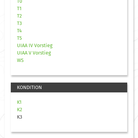
T0
T1
T2
T3
T4
T5
UIAA IV Vorstieg
UIAA V Vorstieg
WS
KONDITION
K1
K2
K3