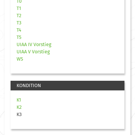
T0
T1
T2
T3
T4
T5
UIAA IV Vorstieg
UIAA V Vorstieg
WS
KONDITION
K1
K2
K3