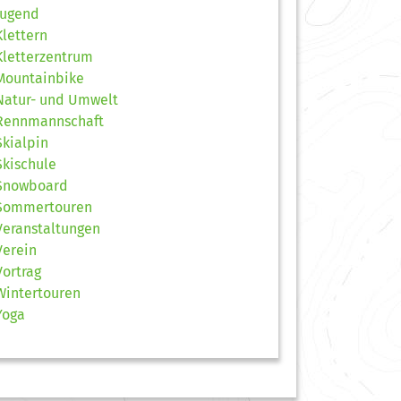
Jugend
Klettern
Kletterzentrum
Mountainbike
Natur- und Umwelt
Rennmannschaft
Skialpin
Skischule
Snowboard
Sommertouren
Veranstaltungen
Verein
Vortrag
Wintertouren
Yoga