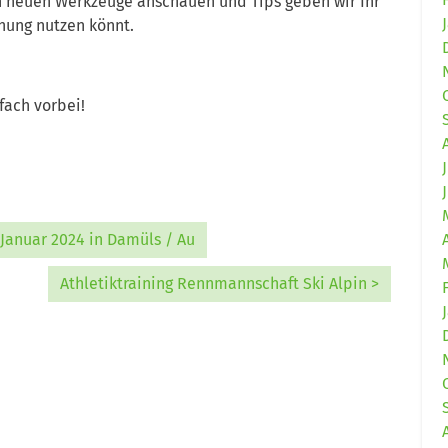
n neuen Werkzeuge anschauen und Tips geben wir Ihr
nung nutzen könnt.
fach vorbei!
 Januar 2024 in Damüls / Au
Athletiktraining Rennmannschaft Ski Alpin >