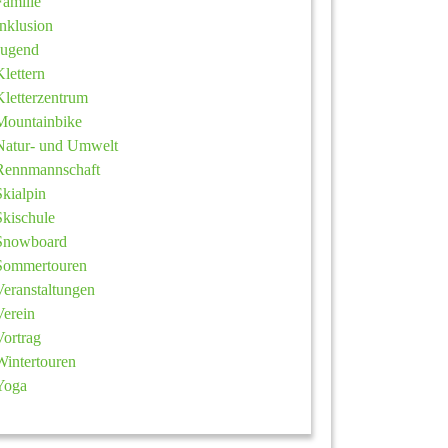
Familie
Inklusion
Jugend
Klettern
Kletterzentrum
Mountainbike
Natur- und Umwelt
Rennmannschaft
Skialpin
Skischule
Snowboard
Sommertouren
Veranstaltungen
Verein
Vortrag
Wintertouren
Yoga