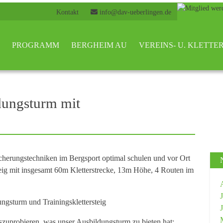
Kontakt
info@dav-ueberlingen.de
PROGRAMM
BERGHEIM AU
VEREINS- U. KLETT
dungsturm mit
herungstechniken im Bergsport optimal schulen und vor Ort
rsteig mit insgesamt 60m Kletterstrecke, 13m Höhe, 4 Routen im
ngsturm und Trainingsklettersteig
uszuprobieren, was unser Ausbildungsturm zu bieten hat: