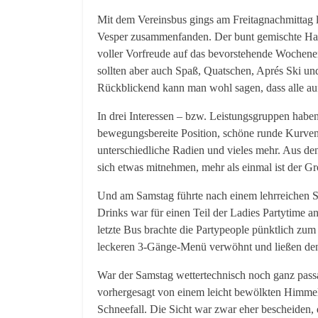
Mit dem Vereinsbus gings am Freitagnachmittag
Vesper zusammenfanden. Der bunt gemischte Hauf
voller Vorfreude auf das bevorstehende Wochene
sollten aber auch Spaß, Quatschen, Aprés Ski u
Rückblickend kann man wohl sagen, dass alle a
In drei Interessen – bzw. Leistungsgruppen habe
bewegungsbereite Position, schöne runde Kurve
unterschiedliche Radien und vieles mehr. Aus de
sich etwas mitnehmen, mehr als einmal ist der G
Und am Samstag führte nach einem lehrreichen Sk
Drinks war für einen Teil der Ladies Partytime a
letzte Bus brachte die Partypeople pünktlich zu
leckeren 3-Gänge-Menü verwöhnt und ließen den
War der Samstag wettertechnisch noch ganz passa
vorhergesagt von einem leicht bewölkten Himmel
Schneefall. Die Sicht war zwar eher bescheiden