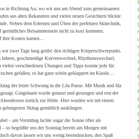
 los in Richtung Au, wo wir uns am Abend zum gemeinsamen
en aus alten Bekannten und vielen neuen Gesichtern blickte
nde. Neben dem Erlernen und Üben der perfekten Skitechnik,
nd gemütliches Beisammensein nicht zu kurz kommen.
uf ihre Kosten kamen…
n wir zwei Tage lang geübt: den richtigen Körperschwerpunkt,
n fahren, geschmeidige Kurvenwechsel, Rhythmuswechsel,
n vielen verschiedenen Übungen und Tipps konnte jede für
roschen gefallen, es hat ganz schön geklappert im Kässle…
itag der letzte Schwung in die Lila Pause. Mit Musik und lila
ngesagt. Gutgelaunt wurde getanzt und gesungen und erst der
m Abendessen zurück zur Hütte. Hier wurden wir mit einem
 gelungenen Skitag gemütlich ausklingen.
bel – am Vormittag lachte sogar die Sonne öfter als
 – so begrüßte uns der Sonntag bereits am Morgen mit
, doch davon lassen wir uns wenig beeindrucken, den Spaß