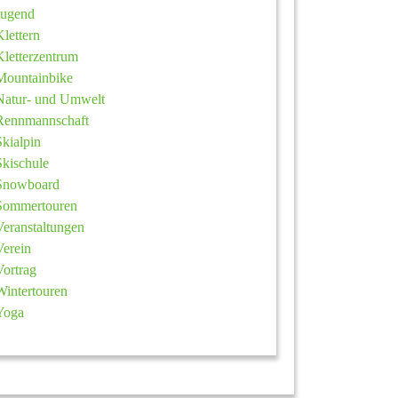
Jugend
Klettern
Kletterzentrum
Mountainbike
Natur- und Umwelt
Rennmannschaft
Skialpin
Skischule
Snowboard
Sommertouren
Veranstaltungen
Verein
Vortrag
Wintertouren
Yoga