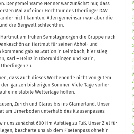
en. Der gemeinsame Nenner war zunächst nur, dass
ersten Mal auf einer Hochtour des Überlinger DAV
nander nicht kannten. Allen gemeinsam war aber die
nd die Bergwelt schlechthin.
te Hartmut am frühen Samstagmorgen die Gruppe nach
 Dankeschön an Hartmut für seinen Abhol- und
en kommend gab es Station in Leimbach, hier stieg
n, Karl – Heinz in Oberuhldingen und Karin,
 Überlingen zu.
hen, dass auch dieses Wochenende nicht von gutem
n den ganzen bisherigen Sommer. Viele Tage vorher
uf eine stabile Wetterlage hoffen.
usen, Zürich und Glarus bis ins Glarnerland. Unser
rat am Urnerboden unterhalb des Klausenpasses.
ir uns zunächst 600 Hm Aufstieg zu Fuß. Unser Ziel für
elegen, bescherte uns ab dem Fisetenpass ohnehin