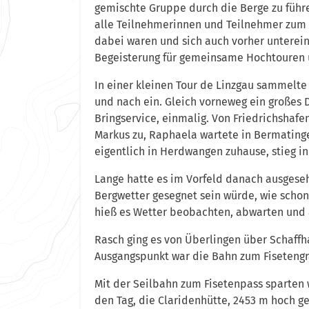
gemischte Gruppe durch die Berge zu führ
alle Teilnehmerinnen und Teilnehmer zum 
dabei waren und sich auch vorher unterei
Begeisterung für gemeinsame Hochtouren u
In einer kleinen Tour de Linzgau sammel
und nach ein. Gleich vorneweg ein großes
Bringservice, einmalig. Von Friedrichshaf
Markus zu, Raphaela wartete in Bermatinge
eigentlich in Herdwangen zuhause, stieg in
Lange hatte es im Vorfeld danach ausgese
Bergwetter gesegnet sein würde, wie scho
hieß es Wetter beobachten, abwarten und a
Rasch ging es von Überlingen über Schaffha
Ausgangspunkt war die Bahn zum Fiseteng
Mit der Seilbahn zum Fisetenpass sparten w
den Tag, die Claridenhütte, 2453 m hoch g