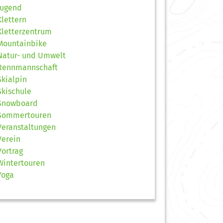
Jugend
Klettern
Kletterzentrum
Mountainbike
Natur- und Umwelt
Rennmannschaft
Skialpin
Skischule
Snowboard
Sommertouren
Veranstaltungen
Verein
Vortrag
Wintertouren
Yoga