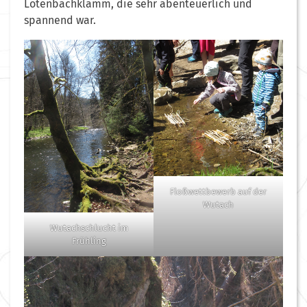
Lotenbachklamm, die sehr abenteuerlich und
spannend war.
Floßwettbewerb auf der
Wutach
Wutachschlucht im
Frühling