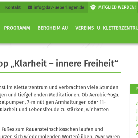
Kontakt
info@dav-ueberlingen.de
PROGRAMM
BERGHEIM AU
VEREINS- U. KLETTERZENTR
 „Klarheit – innere Freiheit“
chst im Kletterzentrum und verbrachten viele Stunden
n und tiefgehenden Meditationen. Ob Aerobic-Yoga,
abelpumpen, 7-minütigen Armhaltungen oder 11-
Klarheit und Lebensfreude zu stärken, wir hatten
n Fußes zum Rauensteinschlösschen laufen und
kurzen sich wiederholenden Worten) üben. Zwar waren