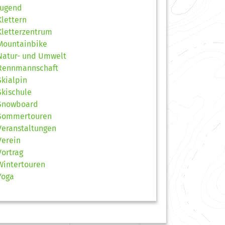
Jugend
Klettern
Kletterzentrum
Mountainbike
Natur- und Umwelt
Rennmannschaft
Skialpin
Skischule
Snowboard
Sommertouren
Veranstaltungen
Verein
Vortrag
Wintertouren
Yoga