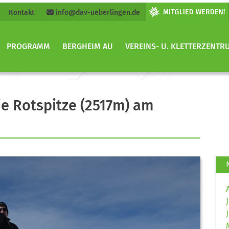
Kontakt
info@dav-ueberlingen.de
PROGRAMM
BERGHEIM AU
VEREINS- U. KLETTERZENTR
e Rotspitze (2517m) am