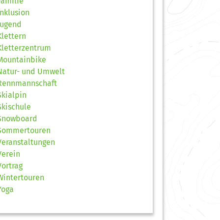
Familie
Inklusion
Jugend
Klettern
Kletterzentrum
Mountainbike
Natur- und Umwelt
Rennmannschaft
Skialpin
Skischule
Snowboard
Sommertouren
Veranstaltungen
Verein
Vortrag
Wintertouren
Yoga