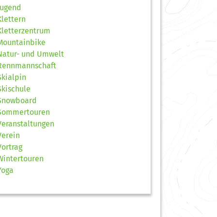
Jugend
Klettern
Kletterzentrum
Mountainbike
Natur- und Umwelt
Rennmannschaft
Skialpin
Skischule
Snowboard
Sommertouren
Veranstaltungen
Verein
Vortrag
Wintertouren
Yoga