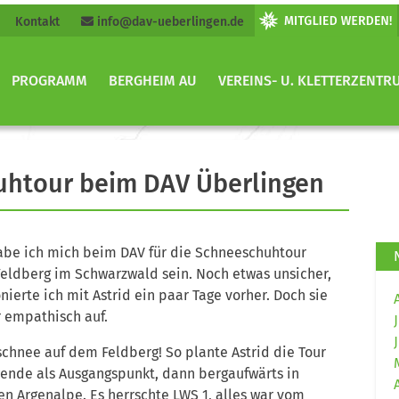
Kontakt
info@dav-ueberlingen.de
PROGRAMM
BERGHEIM AU
VEREINS- U. KLETTERZENTR
uhtour beim DAV Überlingen
abe ich mich beim DAV für die Schneeschuhtour
 Feldberg im Schwarzwald sein. Noch etwas unsicher,
onierte ich mit Astrid ein paar Tage vorher. Doch sie
r empathisch auf.
chnee auf dem Feldberg! So plante Astrid die Tour
ende als Ausgangspunkt, dann bergaufwärts in
en Argenalpe. Es herrschte LWS 1, alles war vom