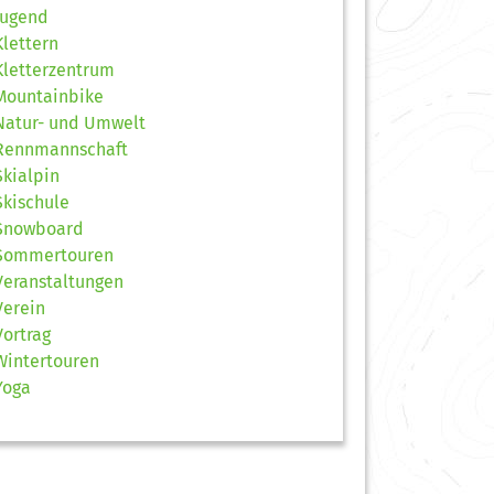
Jugend
Klettern
Kletterzentrum
Mountainbike
Natur- und Umwelt
Rennmannschaft
Skialpin
Skischule
Snowboard
Sommertouren
Veranstaltungen
Verein
Vortrag
Wintertouren
Yoga