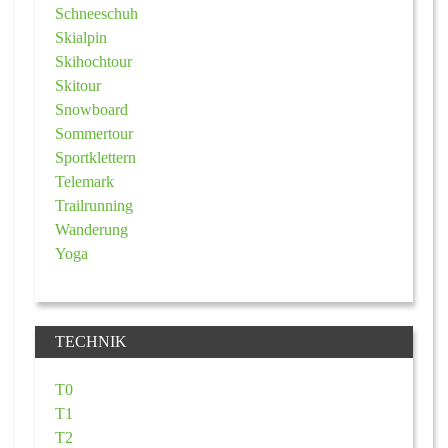
Schneeschuh
Skialpin
Skihochtour
Skitour
Snowboard
Sommertour
Sportklettern
Telemark
Trailrunning
Wanderung
Yoga
TECHNIK
T0
T1
T2