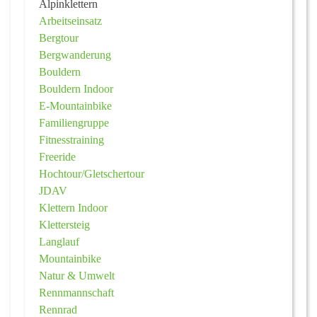
Alpinklettern
Arbeitseinsatz
Bergtour
Bergwanderung
Bouldern
Bouldern Indoor
E-Mountainbike
Familiengruppe
Fitnesstraining
Freeride
Hochtour/Gletschertour
JDAV
Klettern Indoor
Klettersteig
Langlauf
Mountainbike
Natur & Umwelt
Rennmannschaft
Rennrad