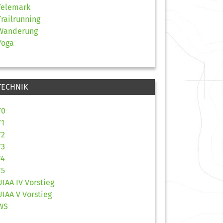
Telemark
Trailrunning
Wanderung
Yoga
TECHNIK
T0
T1
T2
T3
T4
T5
UIAA IV Vorstieg
UIAA V Vorstieg
WS