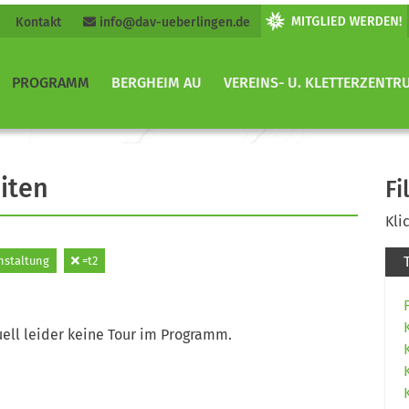
Kontakt
info@dav-ueberlingen.de
PROGRAMM
BERGHEIM AU
VEREINS- U. KLETTERZENTR
iten
Fi
Kli
nstaltung
=t2
ell leider keine Tour im Programm.