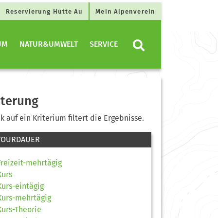
Reservierung Hütte Au
Mein Alpenverein
UM
NATUR&UMWELT
SERVICE
lterung
ck auf ein Kriterium filtert die Ergebnisse.
TOURDAUER
Freizeit-mehrtägig
Kurs
Kurs-eintägig
Kurs-mehrtägig
Kurs-Theorie