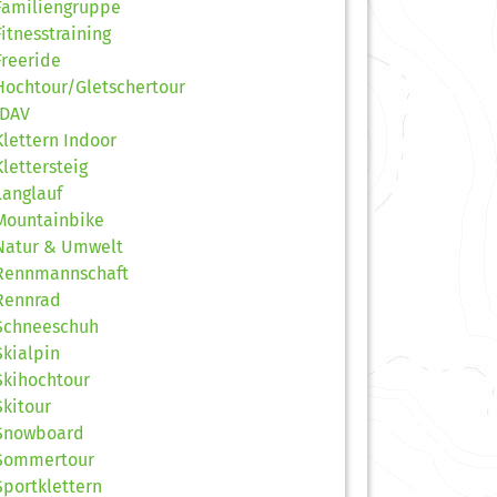
Familiengruppe
Fitnesstraining
Freeride
Hochtour/Gletschertour
JDAV
Klettern Indoor
Klettersteig
Langlauf
Mountainbike
Natur & Umwelt
Rennmannschaft
Rennrad
Schneeschuh
Skialpin
Skihochtour
Skitour
Snowboard
Sommertour
Sportklettern