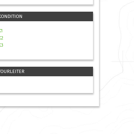
KONDITION
K1
K2
K3
TOURLEITER