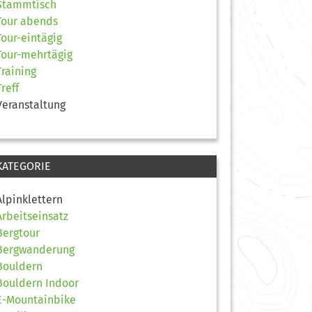
Stammtisch
Tour abends
Tour-eintägig
Tour-mehrtägig
Training
Treff
Veranstaltung
KATEGORIE
Alpinklettern
Arbeitseinsatz
Bergtour
Bergwanderung
Bouldern
Bouldern Indoor
E-Mountainbike