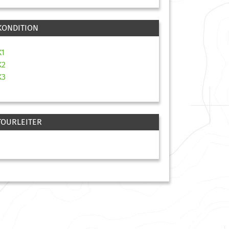
KONDITION
K1
K2
K3
TOURLEITER