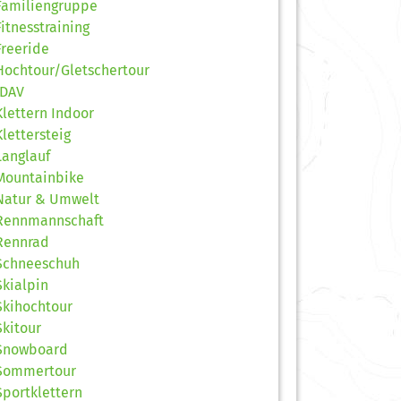
Familiengruppe
Fitnesstraining
Freeride
Hochtour/Gletschertour
JDAV
Klettern Indoor
Klettersteig
Langlauf
Mountainbike
Natur & Umwelt
Rennmannschaft
Rennrad
Schneeschuh
Skialpin
Skihochtour
Skitour
Snowboard
Sommertour
Sportklettern