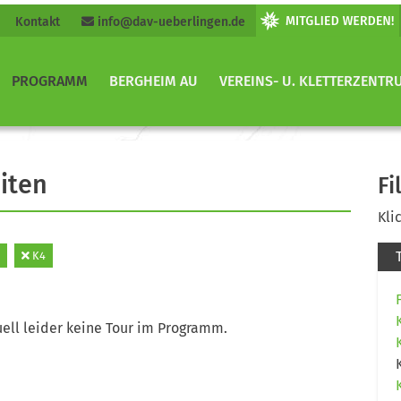
Kontakt
info@dav-ueberlingen.de
PROGRAMM
BERGHEIM AU
VEREINS- U. KLETTERZENTR
iten
Fi
Kli
K4
ell leider keine Tour im Programm.