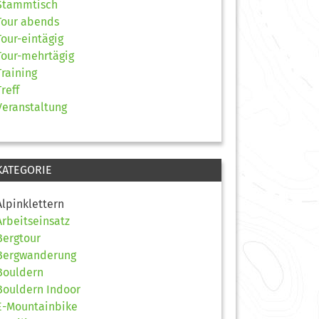
Stammtisch
Tour abends
Tour-eintägig
Tour-mehrtägig
Training
Treff
Veranstaltung
KATEGORIE
Alpinklettern
Arbeitseinsatz
Bergtour
Bergwanderung
Bouldern
Bouldern Indoor
E-Mountainbike