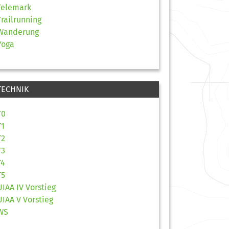
Telemark
Trailrunning
Wanderung
Yoga
TECHNIK
T0
T1
T2
T3
T4
T5
UIAA IV Vorstieg
UIAA V Vorstieg
WS