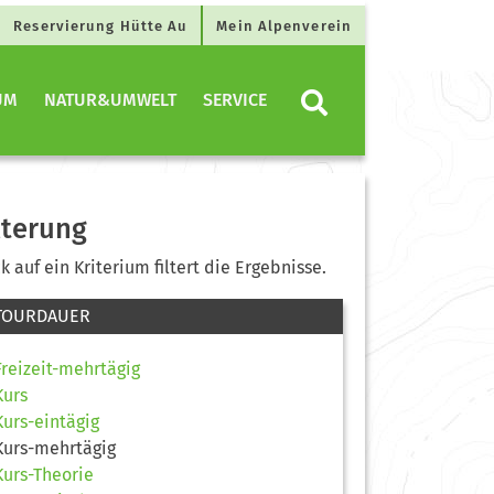
Reservierung Hütte Au
Mein Alpenverein
UM
NATUR&UMWELT
SERVICE
lterung
ck auf ein Kriterium filtert die Ergebnisse.
TOURDAUER
Freizeit-mehrtägig
Kurs
Kurs-eintägig
Kurs-mehrtägig
Kurs-Theorie