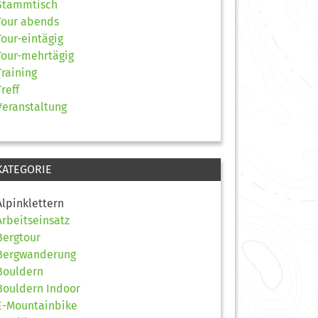
Stammtisch
Tour abends
Tour-eintägig
Tour-mehrtägig
Training
Treff
Veranstaltung
KATEGORIE
Alpinklettern
Arbeitseinsatz
Bergtour
Bergwanderung
Bouldern
Bouldern Indoor
E-Mountainbike