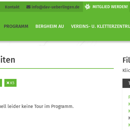
Kontakt
info@dav-ueberlingen.de
PROGRAMM
BERGHEIM AU
VEREINS- U. KLETTERZENTR
iten
Fi
Kli
K5
ell leider keine Tour im Programm.