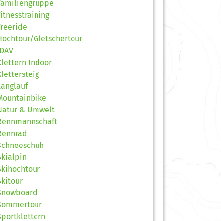
Familiengruppe
Fitnesstraining
Freeride
Hochtour/Gletschertour
JDAV
Klettern Indoor
Klettersteig
Langlauf
Mountainbike
Natur & Umwelt
Rennmannschaft
Rennrad
Schneeschuh
Skialpin
Skihochtour
Skitour
Snowboard
Sommertour
Sportklettern