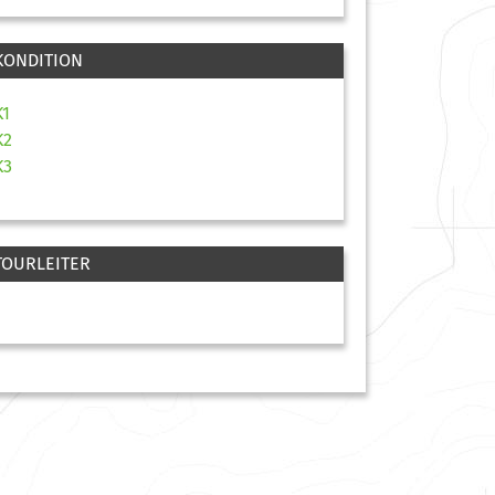
KONDITION
K1
K2
K3
TOURLEITER