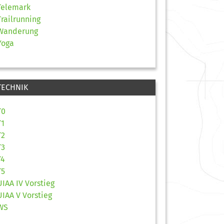
Telemark
Trailrunning
Wanderung
Yoga
TECHNIK
T0
T1
T2
T3
T4
T5
UIAA IV Vorstieg
UIAA V Vorstieg
WS