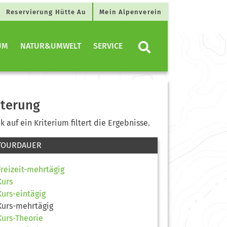
Reservierung Hütte Au
Mein Alpenverein
UM
NATUR&UMWELT
SERVICE
lterung
ck auf ein Kriterium filtert die Ergebnisse.
TOURDAUER
Freizeit-mehrtägig
Kurs
Kurs-eintägig
Kurs-mehrtägig
Kurs-Theorie