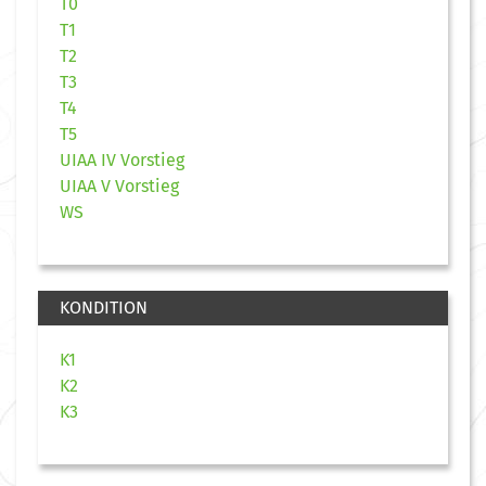
T0
T1
T2
T3
T4
T5
UIAA IV Vorstieg
UIAA V Vorstieg
WS
KONDITION
K1
K2
K3